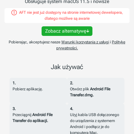
Obsługuje system macOS 11.5 i nowsze
AFT nie jest już dostępny na stronie internetowej dewelopera,
dlatego możliwe są awarie
Zobacz alternatywę
Pobierając, akceptujesz nasze
Warunki korzystania z usługi
i
Politykę
prywatności.
Jak używać
1.
2.
Pobierz aplikację.
Otwórz plik
Android File
Transfer.dmg.
3.
4.
Przeciągnij
Android File
Użyj kabla USB dołączonego
Transfer do aplikacji.
do urządzenia z systemem
Android i podłącz je do
komputera Mac.